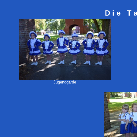
D i e T a
Jugendgarde